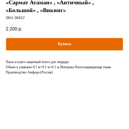
«Сармат Атаман» , «Античный» ,
«Большой» , «Викинг»
SKU:
00417
2 200
р.
Купить
Пыле и влаго защитный чехол для тандыра.
Объем в упаковке 0.1 м×0.1 м×0.1 м Материал Влогозащищающя ткань
Производство Амфора (Россия)