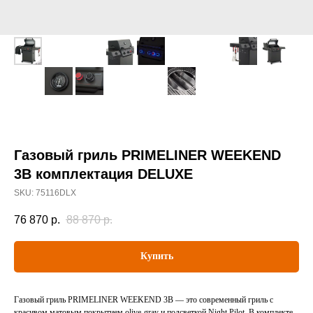
Газовый гриль PRIMELINER WEEKEND
3B комплектация DELUXЕ
SKU:
75116DLX
76 870
р.
88 870
р.
Купить
Газовый гриль PRIMELINER WEEKEND 3B — это современный гриль с
красивом матовым покрытием olive-gray и подсветкой Night Pilot. В комплекте