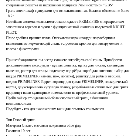
специальная решетка из нержавейки толщиной 7мм и системой "GBS"
Гриль имеет шкаф с дверками для использования газ. баллона объемом не более
18.2л.
Новейшая система независимого пьезоподжига PRIME FIRE с перекрестным
зажиганием горелок и ручки с функциональной «ночной» подсветкой NIGHT
PILOT.
Плюс двойная крышка котла. Отсекатели жара и поддон жиросборника
выполнены из нержавеющей стали, встроенные крючки для инструментов и
колеса с фиксаторами.
При необходимости, вы всегда сможете апгрейдить свой гриль. Приобрести
дополнительные аксессуары - щипцы, лопатку, щётку для чистки, камень для
выпечки, ростер для птицы, подставку под рёбра, короб для копчения, набор для
пиццы PRIMELINER (камень, нож, лопатка), решетку для рыбы и овощей,
поддон PRIMELINER Topper, корзину для гриля PRIMELINER, электрический
вертел, двухстороннюю чугунную планчу, разработанные специально для гриля
продвинут ваши кулинарные возможности на профессиональный уровень.
Праймлайнер это идеальный сбалансированный гриль, с большими
возможностями.
Подойдет - как для начинающих так и для опытных грильменов.
Тип Газовый гриль
Материал Сталь с матовым покрытием olive-gray
Гарантия 10 лет