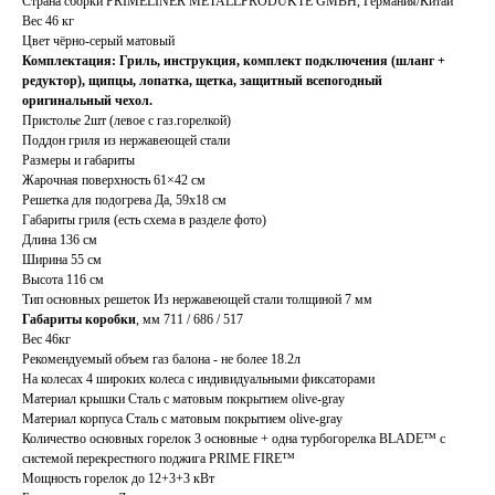
Страна сборки PRIMELINER METALLPRODUKTE GMBH, Германия/Китай
Вес 46 кг
Цвет чёрно-серый матовый
Комплектация:
Гриль, инструкция, комплект подключения (шланг +
редуктор), щипцы, лопатка, щетка, защитный всепогодный
оригинальный чехол.
Пристолье 2шт (левое с газ.горелкой)
Поддон гриля из нержавеющей стали
Размеры и габариты
Жарочная поверхность 61×42 см
Решетка для подогрева Да, 59х18 см
Габариты гриля (есть схема в разделе фото)
Длина 136 см
Ширина 55 см
Высота 116 см
Тип основных решеток Из нержавеющей стали толщиной 7 мм
Габариты коробки
, мм 711 / 686 / 517
Вес 46кг
Рекомендуемый объем газ балона - не более 18.2л
На колесах 4 широких колеса с индивидуальными фиксаторами
Материал крышки Сталь с матовым покрытием olive-gray
Материал корпуса Сталь с матовым покрытием olive-gray
Количество основных горелок 3 основные + одна турбогорелка BLADE™ с
системой перекрестного поджига PRIME FIRE™
Мощность горелок до 12+3+3 кВт