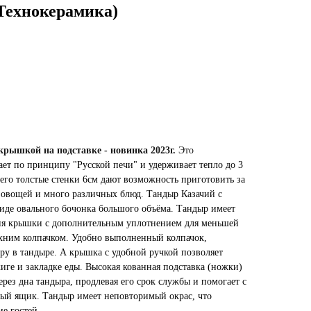
Технокерамика)
крышкой на подставке - новинка 2023г.
Это
тает по принципу "Русской печи" и удерживает тепло до 3
его толстые стенки 6см дают возможность приготовить за
, овощей и много различных блюд. Тандыр Казачий с
де овального бочонка большого объёма. Тандыр имеет
я крышки с дополнительным уплотнением для меньшей
хним колпачком. Удобно выполненный колпачок,
ру в тандыре. А крышка с удобной ручкой позволяет
иге и закладке еды. Высокая кованная подставка (ножки)
ерез дна тандыра, продлевая его срок службы и помогает с
ьный ящик. Тандыр имеет неповторимый окрас, что
е гостей.