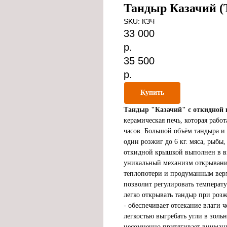
Тандыр Казачий (
SKU:
КЗЧ
33 000
р.
35 500
р.
Купить
Тандыр "Казачий" с откидной 
керамическая печь, которая рабо
часов. Большой объём тандыра и 
один розжиг до 6 кг. мяса, рыбы
откидной крышкой выполнен в ви
уникальный механизм открывани
теплопотери и продуманным вер
позволит регулировать температу
легко открывать тандыр при розж
- обеспечивает отсекание влаги ч
легкостью выгребать угли в зол
несомненно притягивает внимани