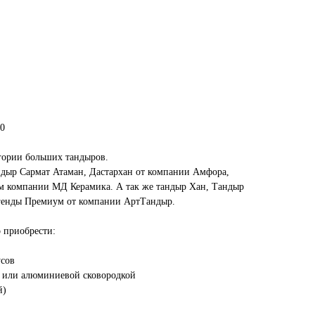
00
гории больших тандыров.
дыр Сармат Атаман, Дастархан от компании Амфора,
м компании МД Керамика. А так же тандыр Хан, Тандыр
генды Премиум от компании АртТандыр.
 приобрести:
усов
й или алюминиевой сковородкой
й)