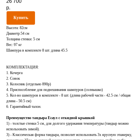
26 700
р.
Купить
Высота: 82см
Диаметр:54 см
Толщина стенки: 5 см
Вес: 97 кг
Шампура в комплекте 8 шт. длина 45.5
КОМПЛЕКТАЦИЯ:
1. Кочерга
2. Совок
3. Колосник (отдельно 890р)
4. Приспособление для подвешивания шампуров (солнышко)
5. Кол-во шампуров в комплекте - 8 шт. (длина рабочей части - 42.5 см / общая
длина - 50.5 см)
6. Гарантийный талон.
Преимущество тандыра Есаул с откидной крышкой
1) - толстые стенки 5 см, для долгого удержания температуры (тандыр можно
использовать зимой).
3) - Классическая форма тандыра, позволит использовать 3х ярусную этажерку,