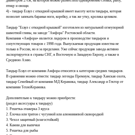
диаметром 27см, на которой можно разместить одновременно стейки, рыбу,
птицу и овощи.
4) - тандыр Есаул с откидной крышкой имеет высоту котла тандыра, которая
позволит запекать бараньи ноги, корейку, а так же утку, кролика целиком.
Тандыр "Есаул с откидной крышкой" изготовлен из натуральной огнеупорной
шамотной глины, на заводе "Амфора" Ростовской области.
Компания «Амфора» является лидером в производстве тандыров и
сопутствующих товаров с 1998 года. Выпускаемая продукция известна не
только в России, но и за пределами. Уже сейчас продукция завода активно
экспортируется в страны СНГ, в Восточную и Западную Европу, а также в
Среднюю Азию.
Тандыр Есаул от компании Амфора относится к категории средних тандыров.
В сравнении можно отнести: тандыр легенды Премиум, тандыр Ханская охота,
тандыр Семейный от компании МД Керамика, тандыр Александр и Гектор от
компании ТехноКерамика.
Дополнительно к тандыру можно приобрести:
(раздел аксессуары к тандыру)
1. Решетка-этажерка 3 яруса
2. Ёлочка или тритон с чугунной или алюминиевой сковородкой
3. Чехол защитный (влагостойкий)
4. Камни для выпечки
5. Решетка для рыбы