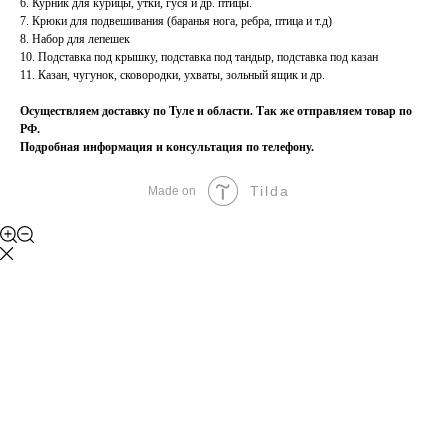
6. Курник для курицы, утки, гуся и др. птицы.
7. Крюки для подвешивания (баранья нога, ребра, птица и т.д)
8. Набор для лепешек
10. Подставка под крышку, подставка под тандыр, подставка под казан
11. Казан, чугунок, сковородки, ухваты, зольный ящик и др.
Осуществляем доставку по Туле и области. Так же отправляем товар по
РФ.
Подробная информация и консультация по телефону.
Tilda
Made on